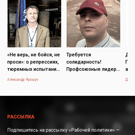
«Не верь, не бойся, не
Требуется
Дан
проси»: о репрессиях,
солидарность!
Пол
тюремных испытаниях
Профсоюзные лидеры
авт
и внутренней
под давлением в
Тре
Александр Ярошук
Дан Г
стойкости
Алжире: освободить
это
Али Маммери
и м
РАССЫЛКА
Подпишитесь на рассылку «Рабочей политики» —