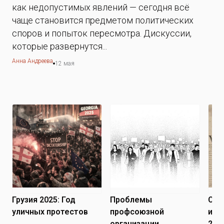
как недопустимых явлений — сегодня всё
чаще становится предметом политических
споров и попыток пересмотра. Дискуссии,
которые развернутся...
Анна Андреева
12 мая
Грузия 2025: Год
Проблемы
Сво
уличных протестов
профсоюзной
и с
организации
250