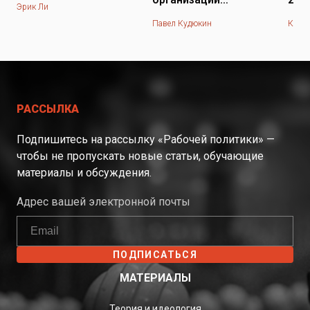
Эрик Ли
работников
Дек
Павел Кудюкин
Кирил
бюджетного сектора
нез
поч
не 
Вос
РАССЫЛКА
Подпишитесь на рассылку «Рабочей политики» —
чтобы не пропускать новые статьи, обучающие
материалы и обсуждения.
Адрес вашей электронной почты
ПОДПИСАТЬСЯ
МАТЕРИАЛЫ
Теория и идеология