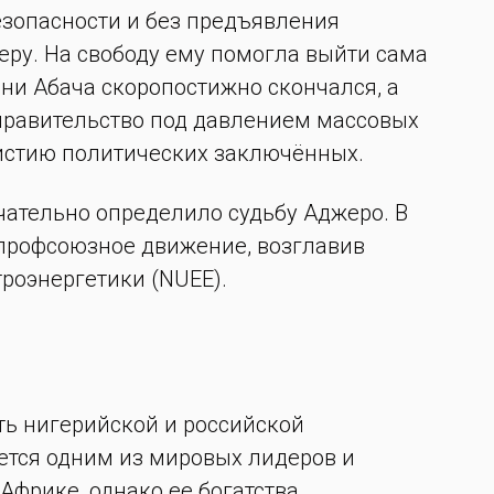
езопасности и без предъявления
ру. На свободу ему помогла выйти сама
ани Абача скоропостижно скончался, а
правительство под давлением массовых
истию политических заключённых.
нчательно определило судьбу Аджеро. В
 профсоюзное движение, возглавив
роэнергетики (NUEE).
ь нигерийской и российской
ется одним из мировых лидеров и
фрике, однако ее богатства