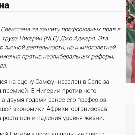
на
Свенссена за защиту профсоюзных прав в
 труда Нигерии (
NLC
) Джо Аджеро. Эта
о личной деятельности, но и многолетней
вижения против неолиберальных реформ,
да.
ся на сцену Самфуннссален в Осло за
премией. В Нигерии против него
 а двумя годами ранее его профсоюз
йшей экономики Африки, организовав
роста цен и падения уровня жизни.
ной Нигерии простая попытка спасти