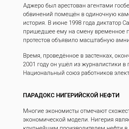
Аджеро был арестован агентами госб
обвинений помещён в одиночную каме
история. В июне 1998 года диктатор С
пришедшее ему на смену временное 
протестов объявило масштабную амн
Время, проведённое в застенках, око
2001 году он ушёл из журналистики в
Национальный союз работников элект
ПАРАДОКС НИГЕРИЙСКОЙ НЕФТИ
Многие экономисты отмечают схожест
экономической модели. Нигерия явля
крупнейшим производителем нефти в А