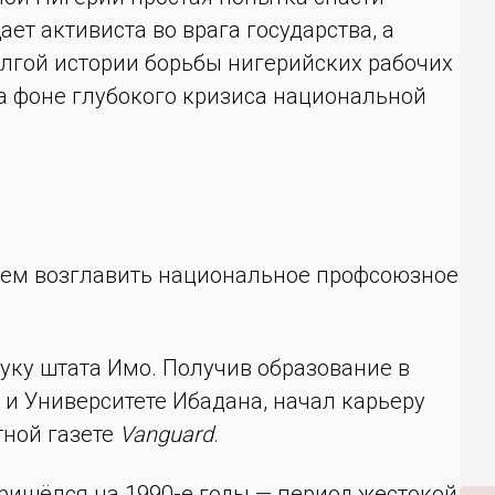
ет активиста во врага государства, а
лгой истории борьбы нигерийских рабочих
а фоне глубокого кризиса национальной
чем возглавить национальное профсоюзное
куку штата Имо. Получив образование в
и Университете Ибадана, начал карьеру
тной газете
Vanguard
.
ришёлся на 1990-е годы — период жестокой