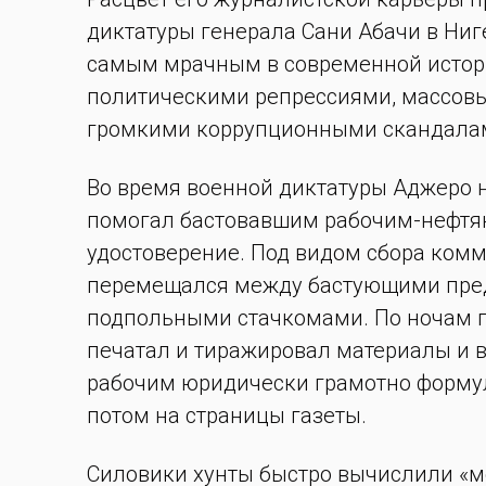
диктатуры генерала Сани Абачи в Ниге
самым мрачным в современной истор
политическими репрессиями, массов
громкими коррупционными скандала
Во время военной диктатуры Аджеро не
помогал бастовавшим рабочим-нефтян
удостоверение. Под видом сбора ком
перемещался между бастующими пред
подпольными стачкомами. По ночам п
печатал и тиражировал материалы и в
рабочим юридически грамотно формул
потом на страницы газеты.
Силовики хунты быстро вычислили «м